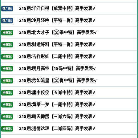
218期:洋洋自得【单双中特】高手发表√
热门帖
218期:冷月轻吟【平特一肖】高手发表√
热门帖
218期:北大才子【②季中特】高手发表√
推荐帖
218期:财运好料【平特一肖】高手发表√
推荐帖
218期:吉祥彩娃【二尾中特】高手发表√
推荐帖
218期:明月高空【18码中特】高手发表√
推荐帖
218期:势如流星【②肖中特】高手发表√
推荐帖
218期:庸中佼佼【五肖中特】高手发表√
推荐帖
218期:黄粱一梦【一尾中特】高手发表√
推荐帖
218期:晴天霹雳【三肖六码】高手发表√
推荐帖
218期:通情达理【二肖四码】高手发表√
推荐帖