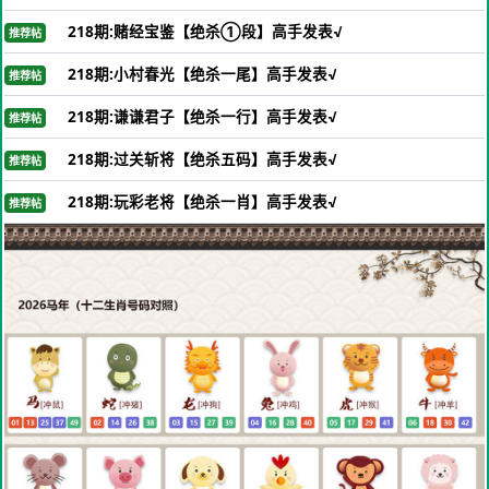
218期:赌经宝鉴【绝杀①段】高手发表√
推荐帖
218期:小村春光【绝杀一尾】高手发表√
推荐帖
218期:谦谦君子【绝杀一行】高手发表√
推荐帖
218期:过关斩将【绝杀五码】高手发表√
推荐帖
218期:玩彩老将【绝杀一肖】高手发表√
推荐帖