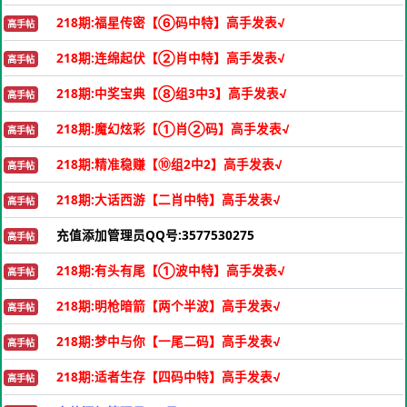
218期:福星传密【⑥码中特】高手发表√
高手帖
218期:连绵起伏【②肖中特】高手发表√
高手帖
218期:中奖宝典【⑧组3中3】高手发表√
高手帖
218期:魔幻炫彩【①肖②码】高手发表√
高手帖
218期:精准稳赚【⑩组2中2】高手发表√
高手帖
218期:大话西游【二肖中特】高手发表√
高手帖
充值添加管理员QQ号:3577530275
高手帖
218期:有头有尾【①波中特】高手发表√
高手帖
218期:明枪暗箭【两个半波】高手发表√
高手帖
218期:梦中与你【一尾二码】高手发表√
高手帖
218期:适者生存【四码中特】高手发表√
高手帖